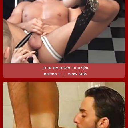
וולף ובובי עושים את זה ח...
6185 צפיות
|
1 המלצות