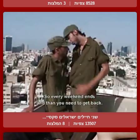
8528 צפיות
|
3 המלצות
שני חיילים ישראלים סקסיי...
13507 צפיות
|
8 המלצות