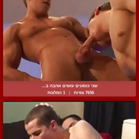
שני כוסונים עושים אהבה ב...
7656 צפיות
|
1 המלצות