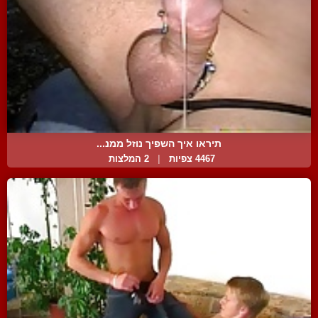
תיראו איך השפיך נוזל ממנ...
4467 צפיות
|
2 המלצות