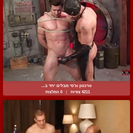
טרנטון וג'סי מבלים יחד ב...
4211 צפיות
|
0 המלצות