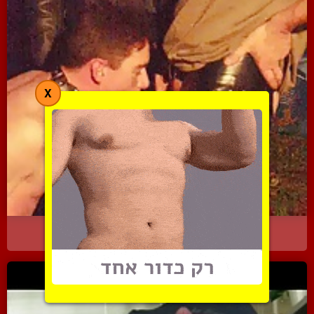
X
מאסטר ועבד בסשן בדסמ הומ...
5700 צפיות
|
0 המלצות