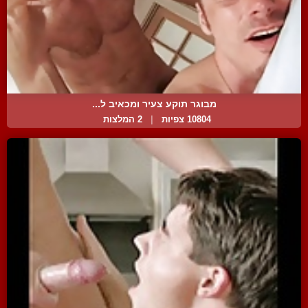
מבוגר תוקע צעיר ומכאיב ל...
10804 צפיות
|
2 המלצות