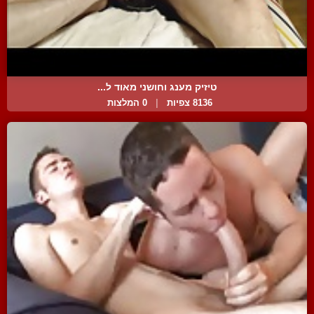
טיזיק מענג וחושני מאוד ל...
8136 צפיות
|
0 המלצות