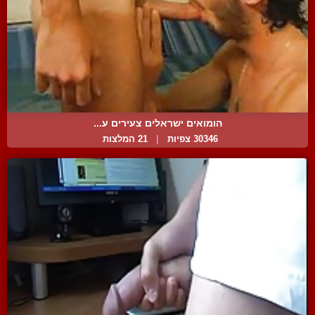
הומואים ישראלים צעירים ע...
30346 צפיות
|
21 המלצות