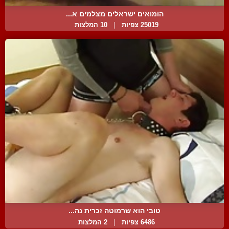
הומואים ישראלים מצלמים א...
25019 צפיות
|
10 המלצות
טובי הוא שרמוטה זכרית נה...
6486 צפיות
|
2 המלצות