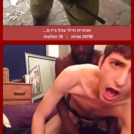
אורגיית חיילי צהל גייז מ...
24798 צפיות
|
35 המלצות