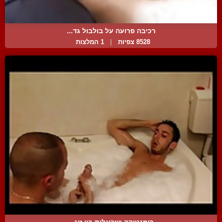
רכיבה פרועה על בולבול גד...
8528 צפיות
|
1 המלצות
רומנטיקה ישראלית בין זוג...