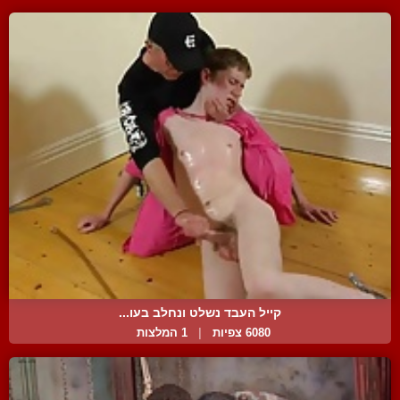
קייל העבד נשלט ונחלב בעו...
6080 צפיות
|
1 המלצות