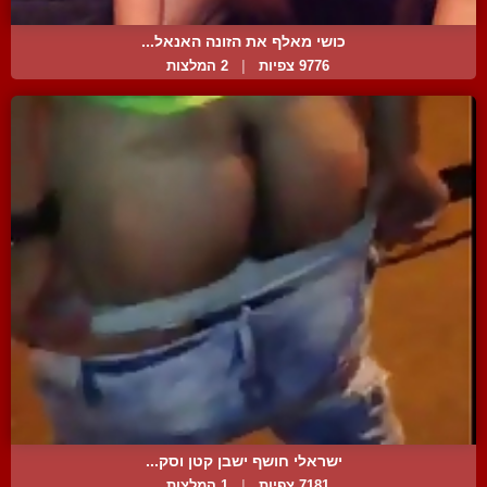
כושי מאלף את הזונה האנאל...
9776 צפיות
|
2 המלצות
ישראלי חושף ישבן קטן וסק...
7181 צפיות
|
1 המלצות