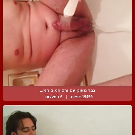
גבר מאונן עם זרם המים המ...
19459 צפיות
|
6 המלצות