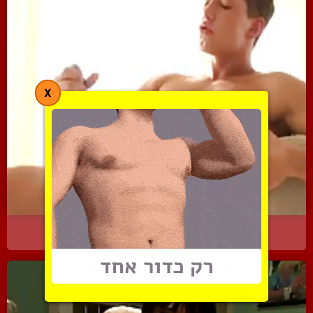
X
חמוד ויפה משפשף כלי גדול...
8305 צפיות
|
6 המלצות