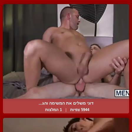
דוני משלים את המשימה והג...
5944 צפיות
|
1 המלצות