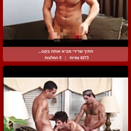
חתיך שרירי מביא אותה בקט...
6273 צפיות
|
0 המלצות