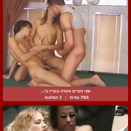
שני נערים ונערה בטריו בי...
7565 צפיות
|
3 המלצות