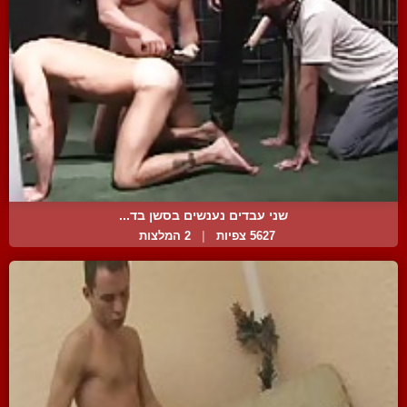
שני עבדים נענשים בסשן בד...
5627 צפיות
|
2 המלצות