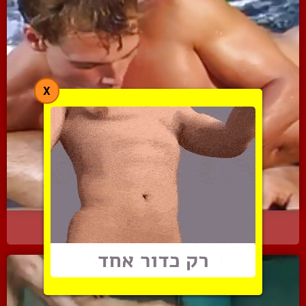
X
קפצו פנימה, בחורים
7369 צפיות
|
3 המלצות