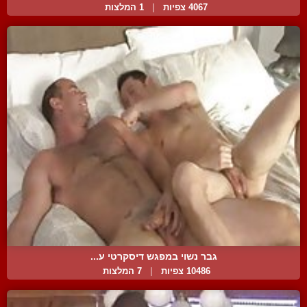
4067 צפיות
|
1 המלצות
גבר נשוי במפגש דיסקרטי ע...
10486 צפיות
|
7 המלצות