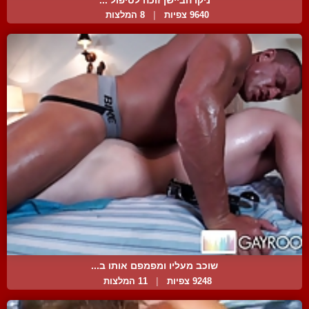
9640 צפיות
|
8 המלצות
שוכב מעליו ומפמפם אותו ב...
9248 צפיות
|
11 המלצות