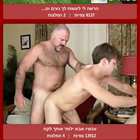
הרשה לי לעשות לך נעים וט...
8137 צפיות
|
2 המלצות
עכשיו אבא ילמד אותך לקח
13912 צפיות
|
4 המלצות