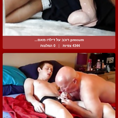
precum רוכב על דילדו מאס...
4344 צפיות
|
0 המלצות