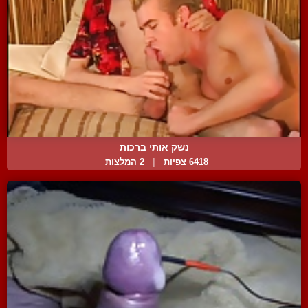
נשק אותי ברכות
6418 צפיות
|
2 המלצות