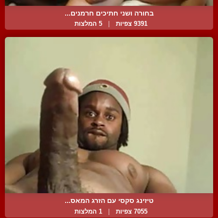
בחורה ושני חתיכים חרמנים...
9391 צפיות
|
5 המלצות
טיזינג סקסי עם הזרג המאס...
7055 צפיות
|
1 המלצות