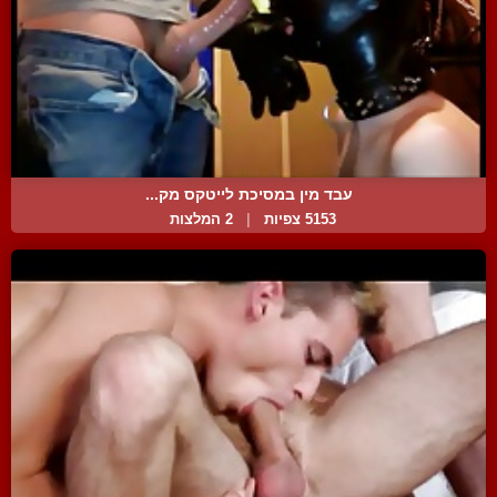
עבד מין במסיכת לייטקס מק...
5153 צפיות
|
2 המלצות