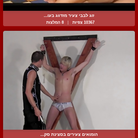
זוג לבבי צעיר מזדווג בעו...
10367 צפיות
|
8 המלצות
הומואים צעירים בסצינת סק...