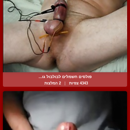
פולסים חשמלים לבולבול גו...
4343 צפיות
|
2 המלצות