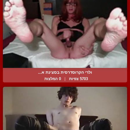
ולרי הקרוסדרסית בסצינת א...
5703 צפיות
|
0 המלצות