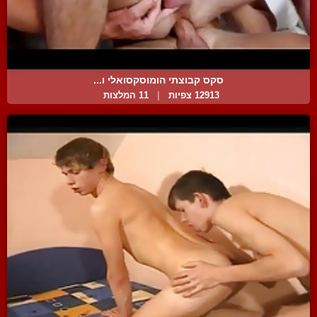
סקס קבוצתי הומוסקסואלי ו...
12913 צפיות
|
11 המלצות