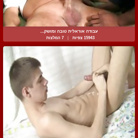
עבודה אוראלית טובה ומושק...
15943 צפיות
|
7 המלצות