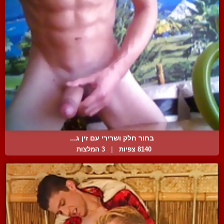
בחור חלק ושרירי עם זין ג...
8140 צפיות
|
3 המלצות