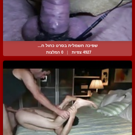
שפיכה חשמלית בסרט כחול ח...
4927 צפיות
|
0 המלצות