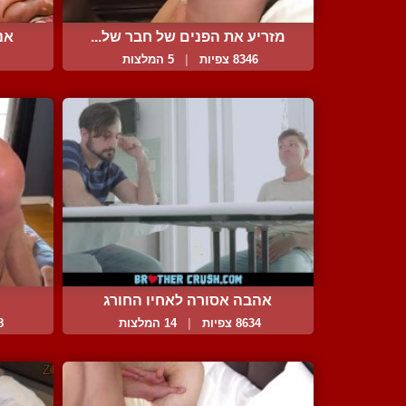
מזריע את הפנים של חבר של...
אנ
8346 צפיות
|
5 המלצות
אהבה אסורה לאחיו החורג
8634 צפיות
|
14 המלצות
38