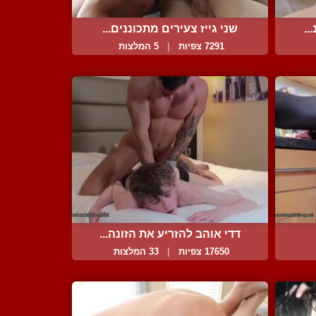
..
שני גייז צעירים מתכוננים...
7291 צפיות
|
5 המלצות
דדי אוהב להזריע את הזונה...
17650 צפיות
|
33 המלצות