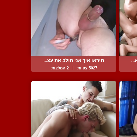
..
תיראו איך אני חולב את עצ...
5027 צפיות
|
2 המלצות