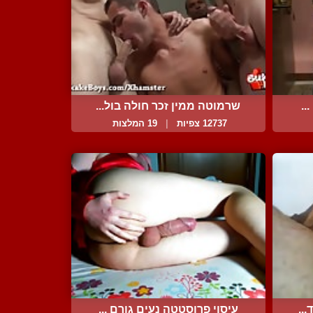
..
שרמוטה ממין זכר חולה בול...
12737 צפיות
|
19 המלצות
..
עיסוי פרוסטטה נעים גורם ...