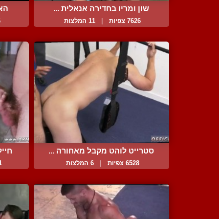
שון ומריו בחדירה אנאלית ...
האח
7626 צפיות
|
11 המלצות
6
סטרייט לוהט מקבל מאחורה ...
חייל
6528 צפיות
|
6 המלצות
81