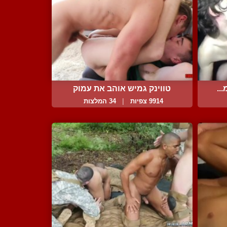
..
טווינק גמיש אוהב את עמוק
9914 צפיות
|
34 המלצות