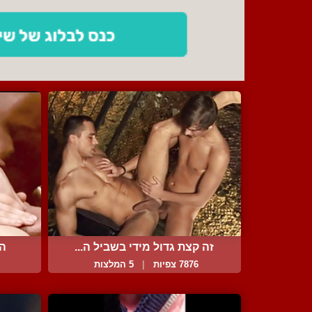
זה קצת גדול מידי בשביל ה...
הח
7876 צפיות
|
5 המלצות