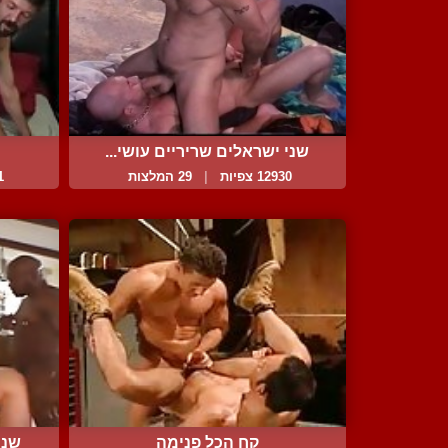
שני ישראלים שריריים עושי...
12930 צפיות
|
29 המלצות
31
קח הכל פנימה
שני