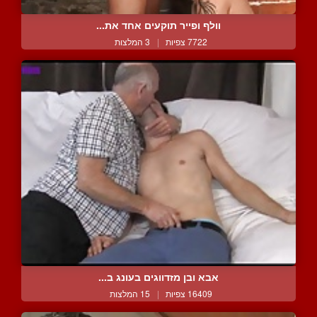
וולף ופייר תוקעים אחד את...
7722 צפיות
|
3 המלצות
אבא ובן מזדווגים בעונג ב...
16409 צפיות
|
15 המלצות