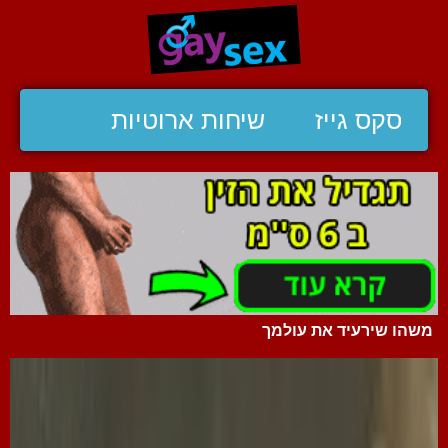
סקס גייז
שיחות ארוטיות
משהו שירעיד את עולמך