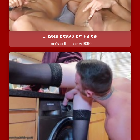
שני צעירים טעימים ונאים ...
9090 צפיות
|
9 המלצות