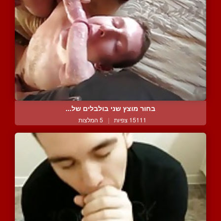
בחור מוצץ שני בולבלים של...
15111 צפיות
|
5 המלצות