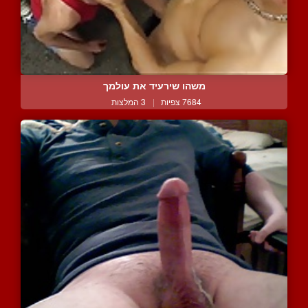
משהו שירעיד את עולמך
7684 צפיות
|
3 המלצות