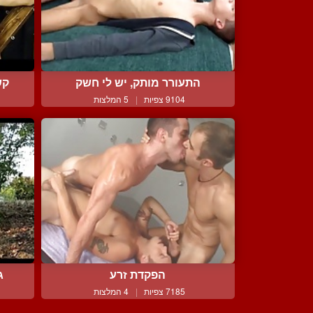
התעורר מותק, יש לי חשק
קש
9104 צפיות
|
5 המלצות
הפקדת זרע
ג
7185 צפיות
|
4 המלצות