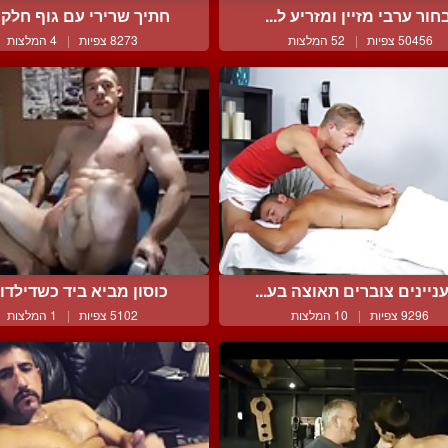
חור ערבי מזיין ומזריע ל...
חתיך שרירי עם גוף חלק ע
50456 צפיות
|
52 המלצות
8273 צפיות
|
4 המלצות
ניינים צוברים תאוצה בע...
כוסון מביא ביד כשדילדו ת
9296 צפיות
|
10 המלצות
5102 צפיות
|
1 המלצות