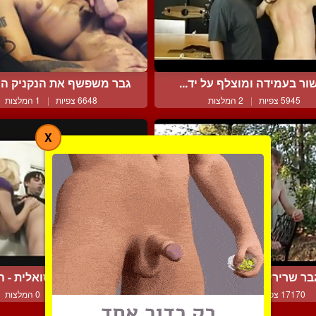
ור בעמידה ומוצלף על יד...
גבר משפשף את הנקניק המ
5945 צפיות
|
2 המלצות
6648 צפיות
|
1 המלצות
X
בר שרירי ונפוח טוחן צעי...
שלישייה ביסקסואלית - הי
17170 צפיות
|
15 המלצות
5154 צפיות
|
0 המלצות