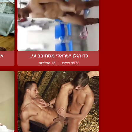
כדורגלן ישראלי מסתובב עי...
אד
9972 צפיות
|
15 המלצות