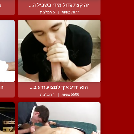
זה קצת גדול מידי בשביל ה...
ב
7877 צפיות
|
5 המלצות
הוא יודע איך למצוע זרע ב...
הע
5506 צפיות
|
1 המלצות