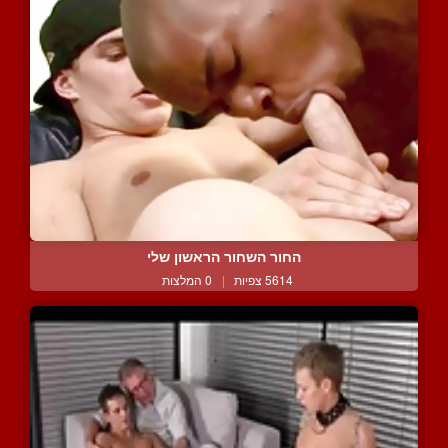
החור השחור הראשון שלי
5614 צפיות
|
0 המלצות