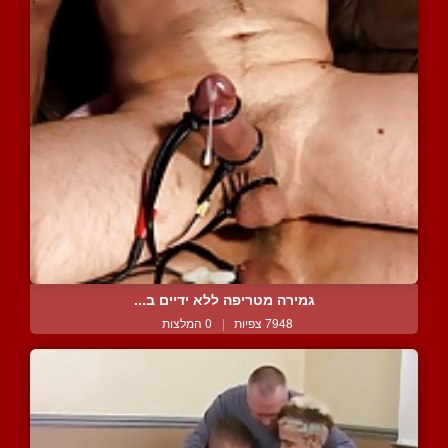
גמירה מטריפה ללא ידיים ב...
7948 צפיות
|
0 המלצות