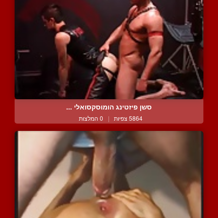
סשן פיזטינג הומוסקסואלי ...
5864 צפיות
|
0 המלצות