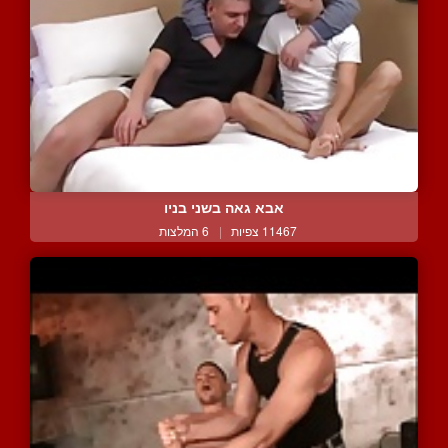
אבא גאה בשני בניו
11467 צפיות
|
6 המלצות