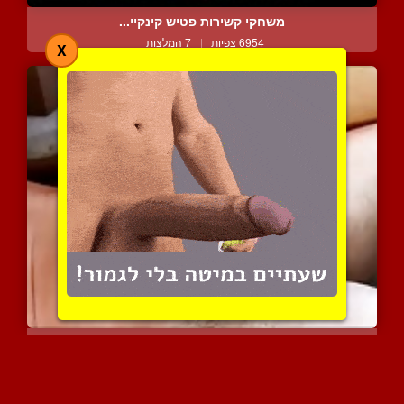
משחקי קשירות פטיש קינקיי...
6954 צפיות
|
7 המלצות
X
גמירה בלי ידיים של זין ע...
12565 צפיות
|
12 המלצות