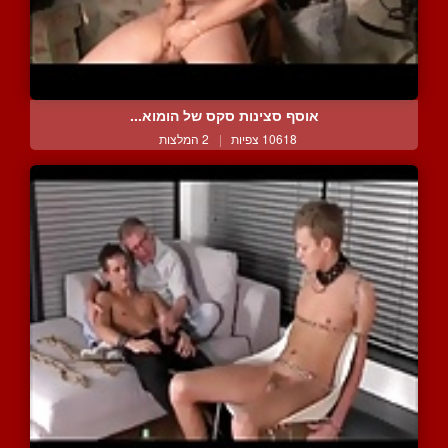
אוסף סצינות סקס של הומוא...
10618 צפיות
|
2 המלצות