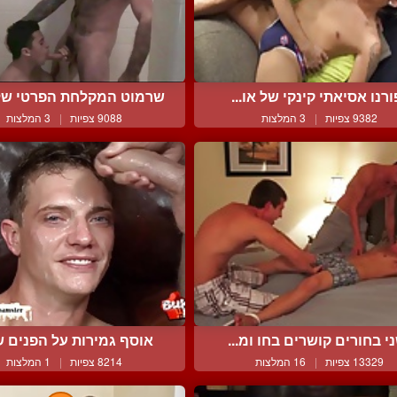
ורנו אסיאתי קינקי של או...
שרמוט המקלחת הפרטי של 
9382 צפיות
|
3 המלצות
9088 צפיות
|
3 המלצות
י בחורים קושרים בחו ומ...
אוסף גמירות על הפנים של
13329 צפיות
|
16 המלצות
8214 צפיות
|
1 המלצות