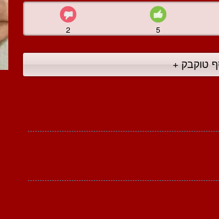
2
5
ף טוקבק +