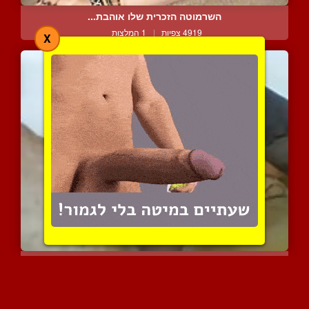
השרמוטה הזכרית שלו אוהבת...
4919 צפיות
|
1 המלצות
X
גבר סטרייט בוגר עושה ביד...
5913 צפיות
|
2 המלצות