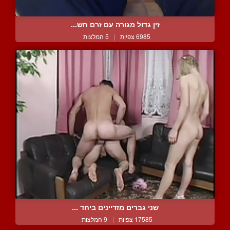
זין גדול מגורה עם זרם חש...
6985 צפיות
|
5 המלצות
שני גברים מזדיינים ביחד ...
17585 צפיות
|
9 המלצות