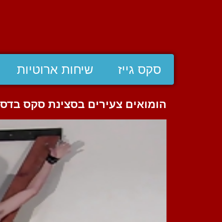
סקס גייז
שיחות ארוטיות
הומואים צעירים בסצינת סקס בדס