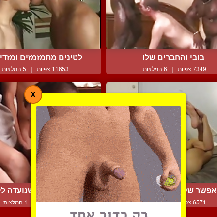
בובי והחברים שלו
לטינים מתמזמזים ומזדייני
7349 צפיות
|
6 המלצות
11653 צפיות
|
5 המלצות
X
אפשר שלא לאהוב את הטו...
שרמוטה זכרית שנועדה לקב
6571 צפיות
|
3 המלצות
7787 צפיות
|
1 המלצות