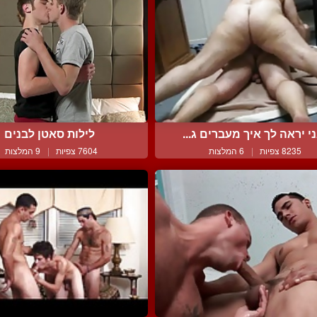
י יראה לך איך מעברים ג...
לילות סאטן לבנים
8235 צפיות
|
6 המלצות
7604 צפיות
|
9 המלצות