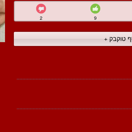
2
9
ף טוקבק +