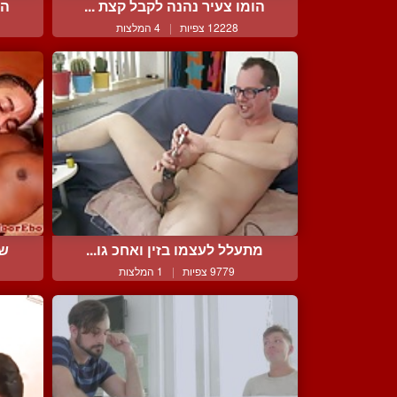
הומו צעיר נהנה לקבל קצת ...
הו
12228 צפיות
|
4 המלצות
מתעלל לעצמו בזין ואחכ גו...
שנ
9779 צפיות
|
1 המלצות