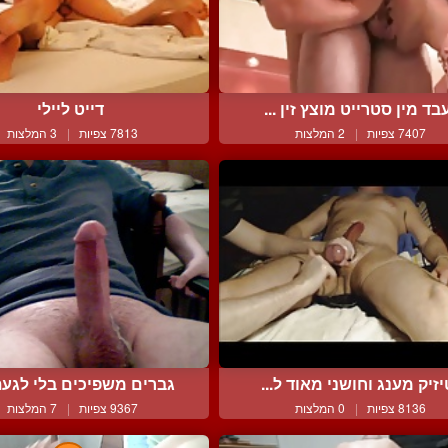
בד מין סטרייט מוצץ זין ...
דייט ליילי
7407 צפיות
|
2 המלצות
7813 צפיות
|
3 המלצות
יזיק מענג וחושני מאוד ל...
גברים משפיכים בלי לגעת 
8136 צפיות
|
0 המלצות
9367 צפיות
|
7 המלצות