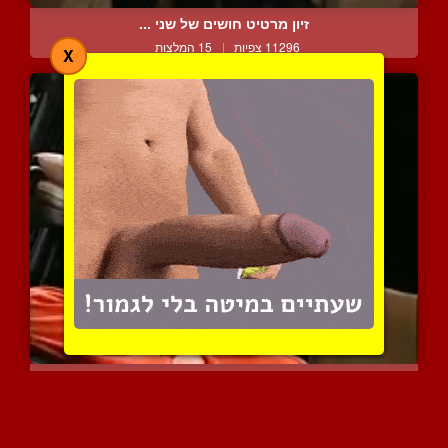
זיון מרטיט חושים של שני ...
11296 צפיות
|
15 המלצות
X
החבר שלי לתא בבית הכלא
6176 צפיות
|
2 המלצות