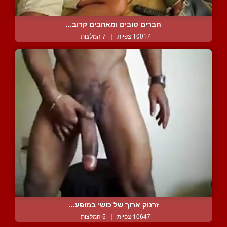
חברים טובים ומאהבים קרוב...
10017 צפיות
|
7 המלצות
זרנוק ארוך של כושי במופע...
10647 צפיות
|
5 המלצות