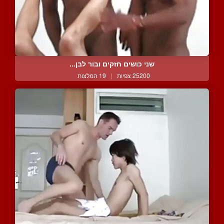
שני כושים חזקים ובור לבן...
25200 צפיות
|
19 המלצות