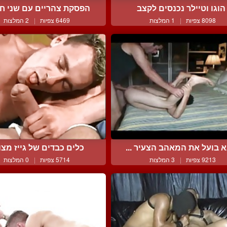
הוגו וטיילר נכנסים לקצב
הפסקת צהריים עם שני חבר
8098 צפיות
|
1 המלצות
6469 צפיות
|
2 המלצות
 בועל את המאהב הצעיר ...
כלים כבדים של גייז מצויי
9213 צפיות
|
3 המלצות
5714 צפיות
|
0 המלצות