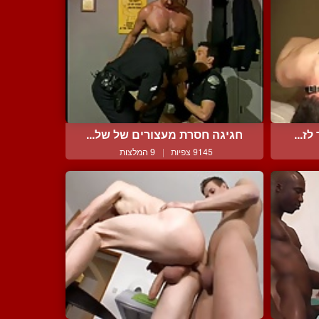
ז...
חגיגה חסרת מעצורים של של...
9145 צפיות
|
9 המלצות