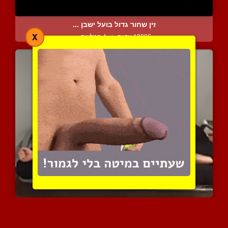
זין שחור גדול בועל ישבן ...
X
18096 צפיות
|
4 המלצות
גבר קשור למיטה חסר אונים...
9497 צפיות
|
3 המלצות