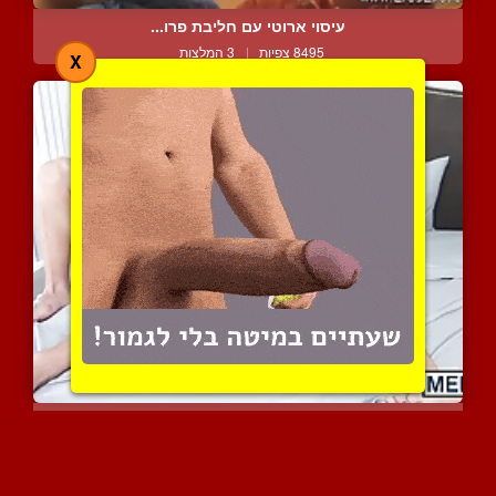
עיסוי ארוטי עם חליבת פרו...
8495 צפיות
|
3 המלצות
X
שני כוסונים מוצצים זה לז...
9982 צפיות
|
7 המלצות