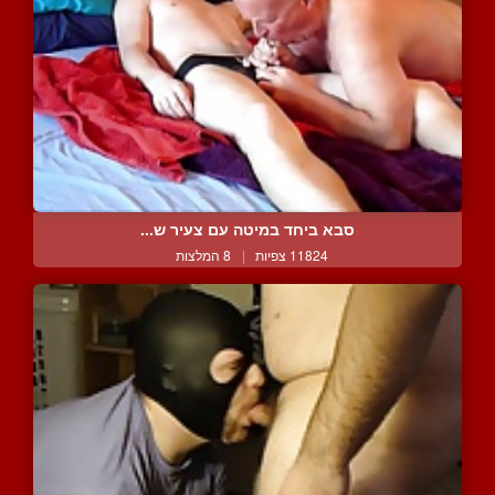
סבא ביחד במיטה עם צעיר ש...
11824 צפיות
|
8 המלצות