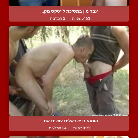
עבד מין במסיכת לייטקס מק...
5153 צפיות
|
2 המלצות
הומואים ישראלים עושים את...
9153 צפיות
|
24 המלצות