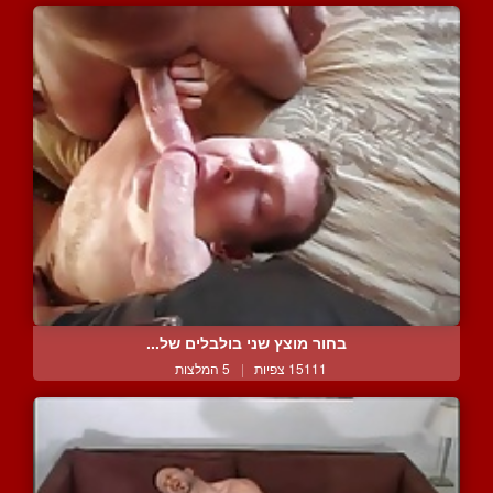
בחור מוצץ שני בולבלים של...
15111 צפיות
|
5 המלצות