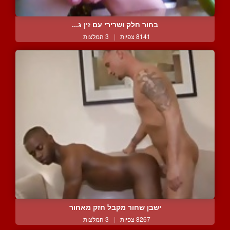
בחור חלק ושרירי עם זין ג...
8141 צפיות
|
3 המלצות
ישבן שחור מקבל חזק מאחור
8267 צפיות
|
3 המלצות