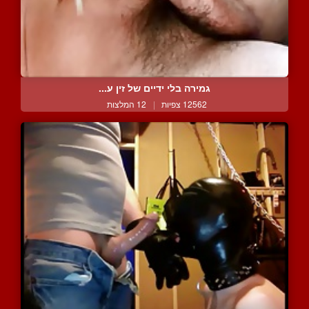
גמירה בלי ידיים של זין ע...
12562 צפיות
|
12 המלצות