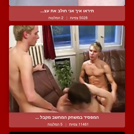
תיראו איך אני חולב את עצ...
5028 צפיות
|
2 המלצות
המפסיד במשחק המחשב מקבל ...
11461 צפיות
|
5 המלצות