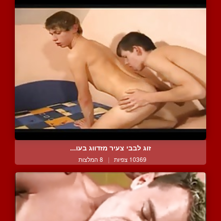
זוג לבבי צעיר מזדווג בעו...
10369 צפיות
|
8 המלצות