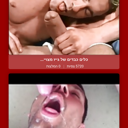
כלים כבדים של גייז מצויי...
5720 צפיות
|
0 המלצות