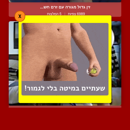
זין גדול מגורה עם זרם חש...
6989 צפיות
|
5 המלצות
X
טוחן לו את התחת ואוהב לד...
7687 צפיות
|
0 המלצות