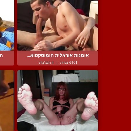
אומנות אוראלית הומוסקסוא...
הת
6161 צפיות
|
4 המלצות