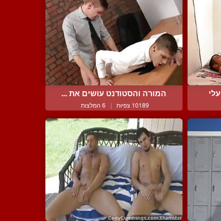
עלי
המורה והסטודנט עושים את ...
10189 צפיות
|
6 המלצות