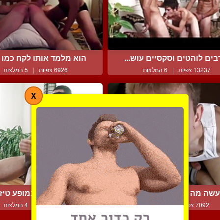
בים לוהטים וסקסיים עוש...
הוא מלמד אותו לקח כמו ש
13237 צפיות
|
6 המלצות
6926 צפיות
|
5 המלצות
X
שה מה שאומרים לך, עבד
קרלוס השובב במופע טיזינ
7092 צפיות
|
3 המלצות
4654 צפיות
|
4 המלצות