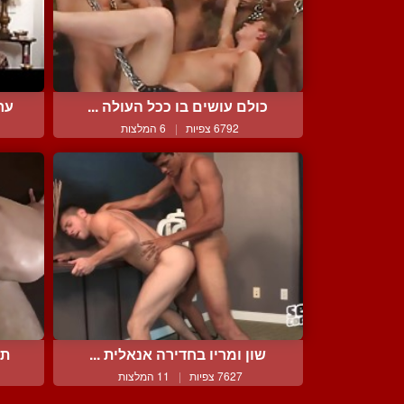
כולם עושים בו ככל העולה ...
ער
6792 צפיות
|
6 המלצות
שון ומריו בחדירה אנאלית ...
תע
7627 צפיות
|
11 המלצות