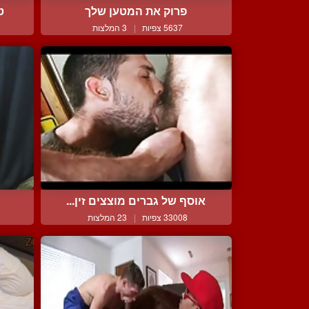
פרוק את המטען שלך
ט
5637 צפיות
|
3 המלצות
אוסף של גברים מוצצים זין...
33008 צפיות
|
23 המלצות