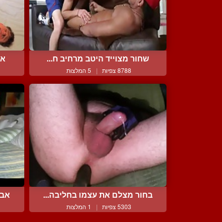
שחור מצוייד היטב מרחיב ח...
אב
8788 צפיות
|
5 המלצות
בחור מצלם את עצמו בחליבה...
אבא
5303 צפיות
|
1 המלצות