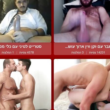
בר עם זקן וזין ארוך עוש...
סטרייט לטיני עם כלי מכוב
14231 צפיות
|
3 המלצות
4578 צפיות
|
1 המלצות