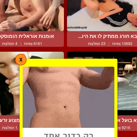
א חורג ממתיק לו את היו...
אומנות אוראלית הומוסקסו
10692 צפיות
|
23 המלצות
6161 צפיות
|
4 המלצות
X
 בועל את המאהב הצעיר ...
הוא יודע איך למצוע זרע ב
9216 צפיות
|
3 המלצות
5503 צפיות
|
1 המלצות