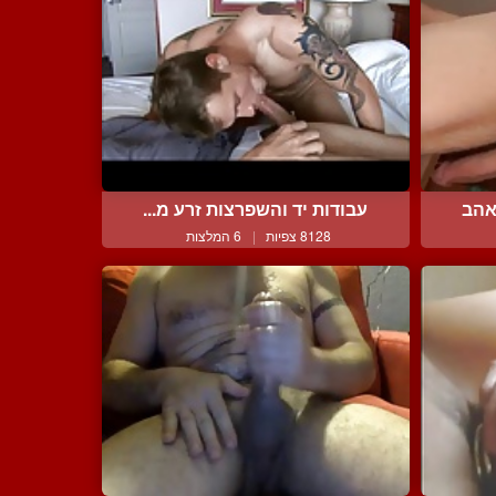
אהב
עבודות יד והשפרצות זרע מ...
8128 צפיות
|
6 המלצות