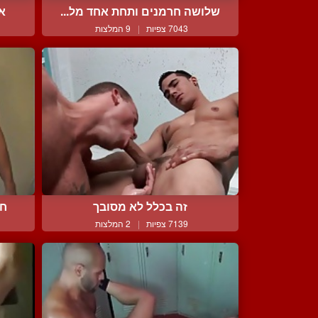
שלושה חרמנים ותחת אחד מל...
או
7043 צפיות
|
9 המלצות
זה בכלל לא מסובך
חת
7139 צפיות
|
2 המלצות