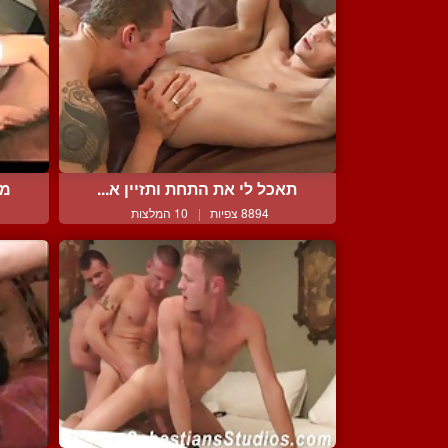
תאכל לי את התחת ותזיין א...
מצ
8894 צפיות
|
10 המלצות