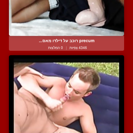
precum רוכב על דילדו מאס...
4346 צפיות
|
0 המלצות