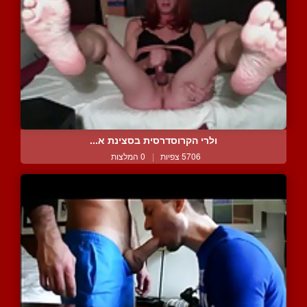
ולרי הקרוסדרסית בסצינת א...
5706 צפיות
|
0 המלצות