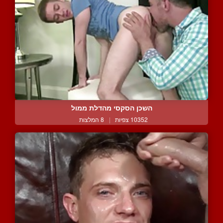
השכן הסקסי מהדלת ממול
10352 צפיות
|
8 המלצות