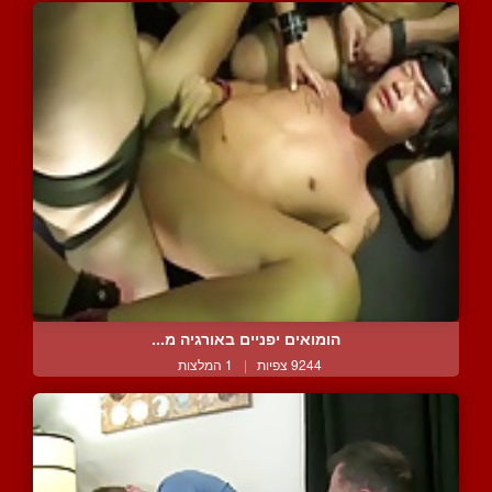
הומואים יפניים באורגיה מ...
9244 צפיות
|
1 המלצות