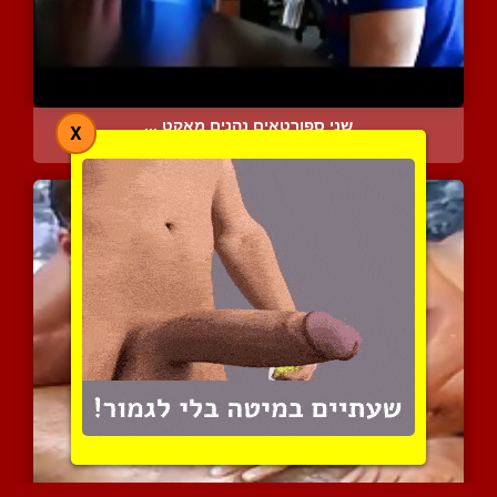
שני ספורטאים נהנים מאקט ...
X
8340 צפיות
|
5 המלצות