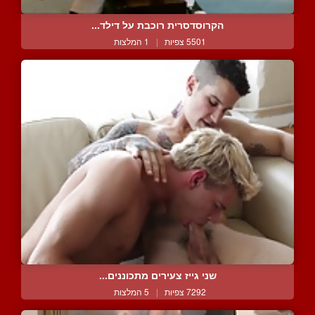
הקרוסדסרית רוכבת על דילד...
5501 צפיות
|
1 המלצות
שני גייז צעירים מתכוננים...
7292 צפיות
|
5 המלצות