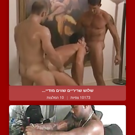
שלוש שריריים שווים מזדיי...
10173 צפיות
|
10 המלצות