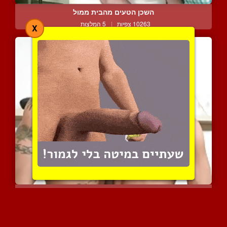
השכן הטעים מהבית ממול
10263 צפיות
|
5 המלצות
X
ישבנים עסיסיים וול-דאן
9354 צפיות
|
4 המלצות