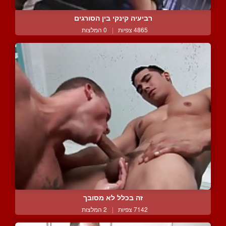
רביעיה קינקי בין הסורגים
4865 צפיות
|
0 המלצות
זה בכלל לא מסובך
7142 צפיות
|
2 המלצות