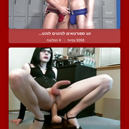
זוג ספורטאים לוהטים לוהט...
9268 צפיות
|
9 המלצות