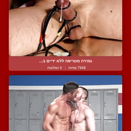
גמירה מטריפה ללא ידיים ב...
7948 צפיות
|
0 המלצות