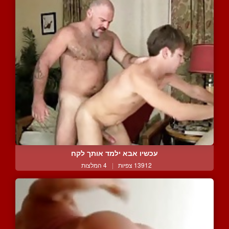
עכשיו אבא ילמד אותך לקח
13912 צפיות
|
4 המלצות