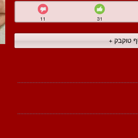
11
31
ף טוקבק +