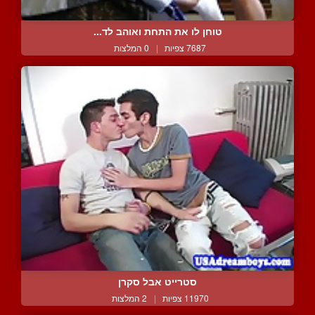
טוחן לו את התחת ואוהב לד...
7687 צפיות
|
0 המלצות
סטרייט אבל סקרן
11970 צפיות
|
2 המלצות