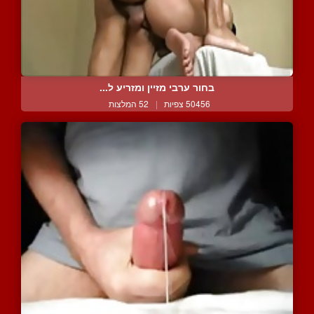
בחור ערבי מזיין ומזריע ל...
50456 צפיות
|
52 המלצות