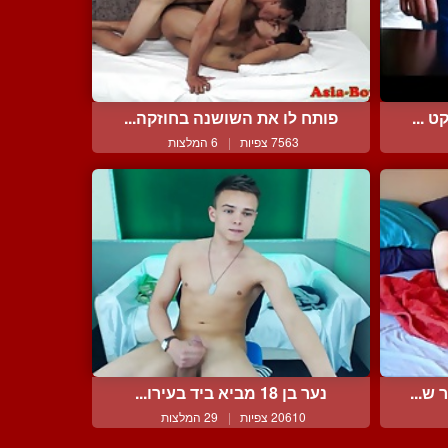
 ...
פותח לו את השושנה בחוזקה...
7563 צפיות
|
6 המלצות
ש...
נער בן 18 מביא ביד בעירו...
20610 צפיות
|
29 המלצות