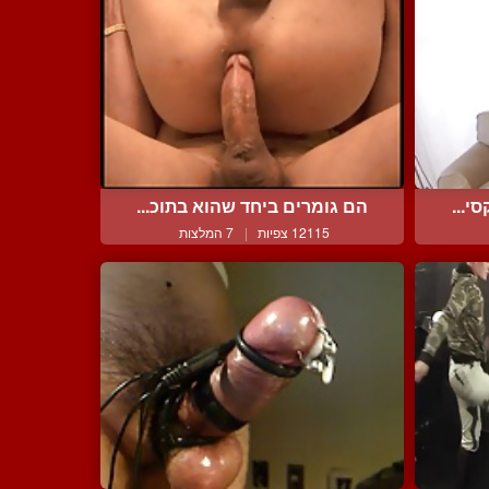
י...
הם גומרים ביחד שהוא בתוכ...
12115 צפיות
|
7 המלצות