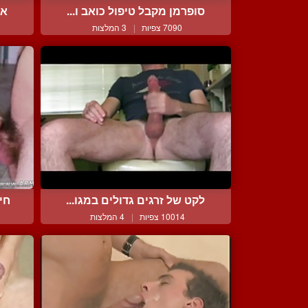
סופרמן מקבל טיפול כואב ו...
או
7090 צפיות
|
3 המלצות
לקט של זרגים גדולים במגו...
חי
10014 צפיות
|
4 המלצות