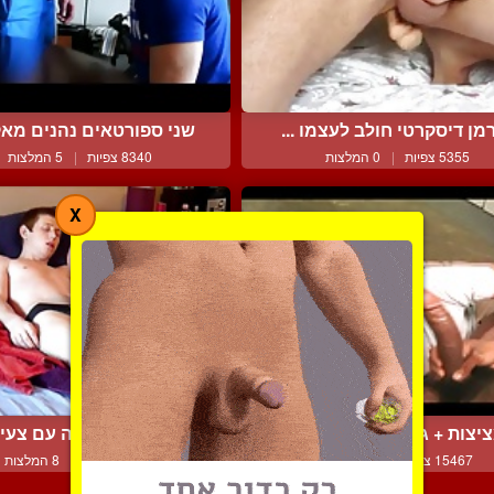
מן דיסקרטי חולב לעצמו ...
שני ספורטאים נהנים מאקט
5355 צפיות
|
0 המלצות
8340 צפיות
|
5 המלצות
X
יצות + גמירות מטורפות ...
סבא ביחד במיטה עם צעיר 
15467 צפיות
|
2 המלצות
11825 צפיות
|
8 המלצות