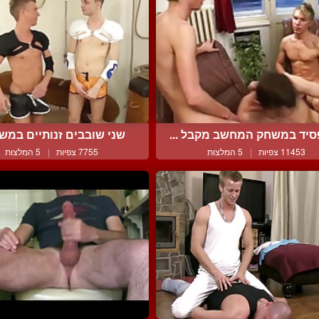
יד במשחק המחשב מקבל ...
שני שובבים זנותיים במשח
11453 צפיות
|
5 המלצות
7755 צפיות
|
5 המלצות