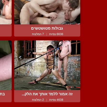
גבולות מטושטשים
6636 צפיות
|
7 המלצות
זה אמור ללמד אותך את הלק...
בחו
4638 צפיות
|
2 המלצות