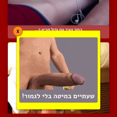
בחור צעיר עם גדול מביא ב...
X
6278 צפיות
|
2 המלצות