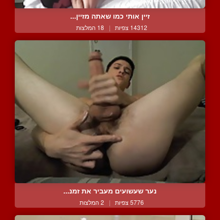
זיין אותי כמו שאתה מזיין...
14312 צפיות
|
18 המלצות
נער שעשועים מעביר את זמנ...
5776 צפיות
|
2 המלצות