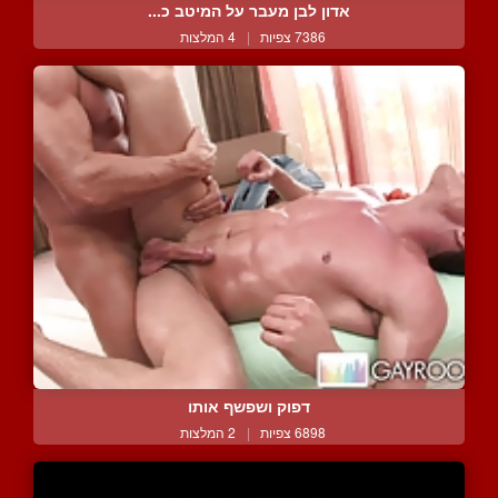
אדון לבן מעבר על המיטב כ...
7386 צפיות
|
4 המלצות
דפוק ושפשף אותו
6898 צפיות
|
2 המלצות