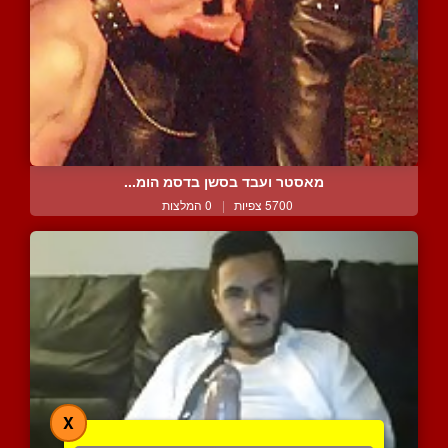
מאסטר ועבד בסשן בדסמ הומ...
5700 צפיות
|
0 המלצות
X