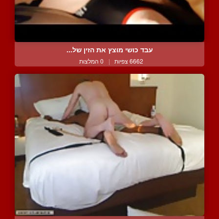
עבד כושי מוצץ את הזין של...
6662 צפיות
|
0 המלצות