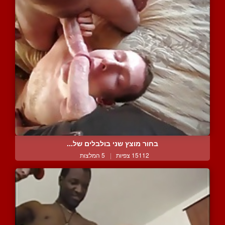
בחור מוצץ שני בולבלים של...
15112 צפיות
|
5 המלצות