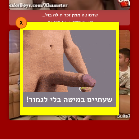
שרמוטה ממין זכר חולה בול...
X
12739 צפיות
|
19 המלצות
חיזור אנטימי
9332 צפיות
|
4 המלצות