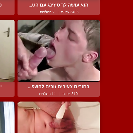
הוא עושה לך טיזינג עם הט...
כ
5406 צפיות
|
2 המלצות
בחורים צעירים זוכים להשפ...
י
8101 צפיות
|
11 המלצות