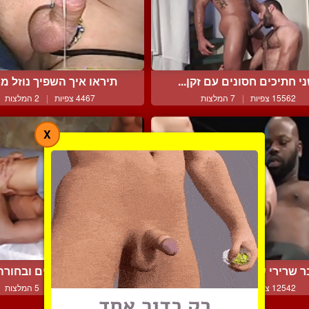
י חתיכים חסונים עם זקן...
תיראו איך השפיך נוזל ממ
15562 צפיות
|
7 המלצות
4467 צפיות
|
2 המלצות
X
ר שרירי שחור והכלבלב ה...
שני חברים טובים ובחורה 
12542 צפיות
|
2 המלצות
8922 צפיות
|
5 המלצות