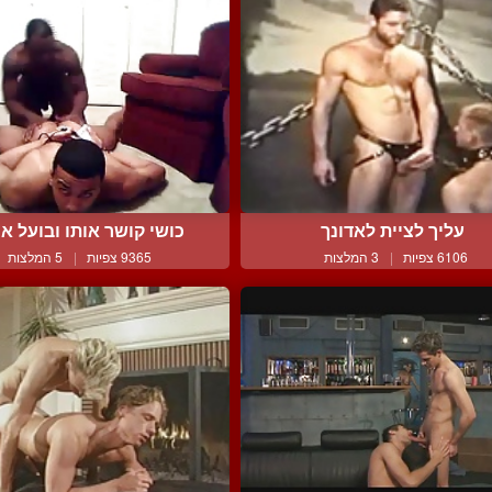
עליך לציית לאדונך
כושי קושר אותו ובועל אות
6106 צפיות
|
3 המלצות
9365 צפיות
|
5 המלצות