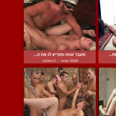
...
מעבר אותו ומזריע לו את ה...
10245 צפיות
|
3 המלצות