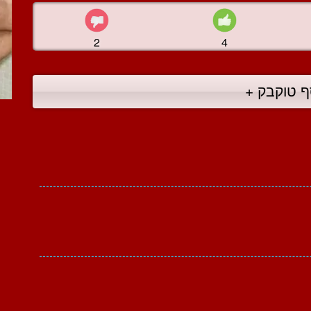
2
4
ף טוקבק +