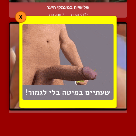
שלישייה במעמקי היער
6714 צפיות
|
7 המלצות
X
אוסף סרטוני הומואים מעול...
9717 צפיות
|
7 המלצות