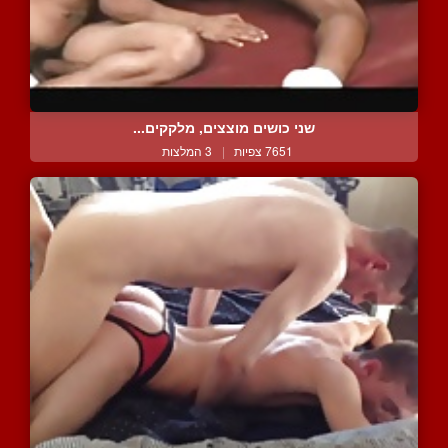
שני כושים מוצצים, מלקקים...
7651 צפיות
|
3 המלצות