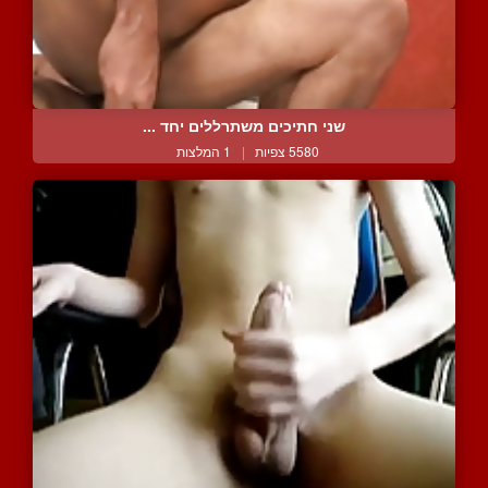
שני חתיכים משתרללים יחד ...
5580 צפיות
|
1 המלצות