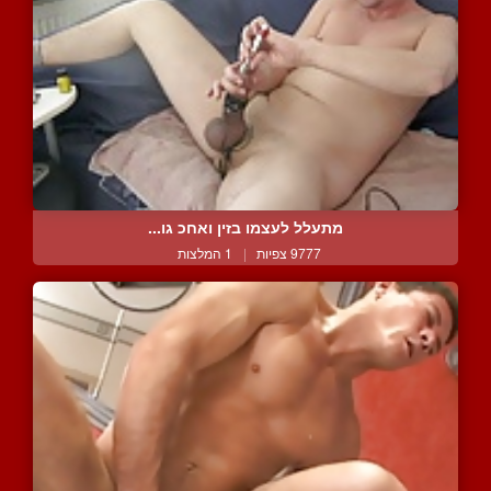
מתעלל לעצמו בזין ואחכ גו...
9777 צפיות
|
1 המלצות