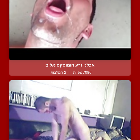
אכלני זרע הומוסקסואלים
7086 צפיות
|
2 המלצות