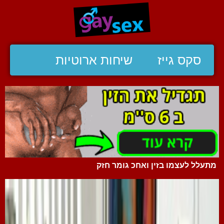
סקס גייז
שיחות ארוטיות
מתעלל לעצמו בזין ואחכ גומר חזק