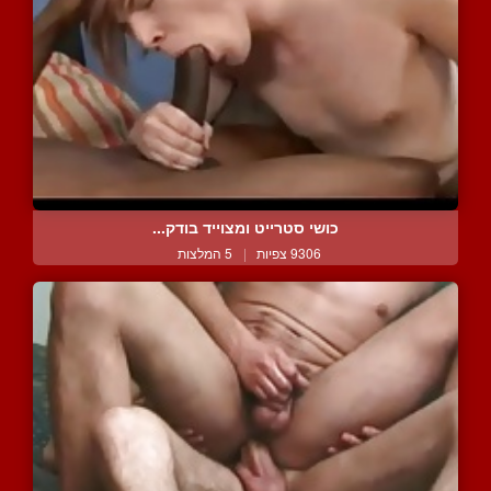
כושי סטרייט ומצוייד בודק...
9306 צפיות
|
5 המלצות