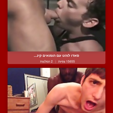
סאדו לוהט עם הומואים קינ...
15655 צפיות
|
2 המלצות