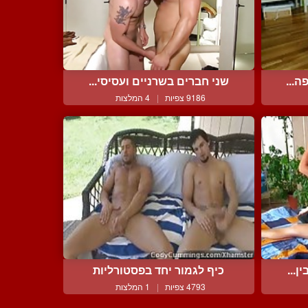
ה...
שני חברים בשרניים ועסיסי...
9186 צפיות
|
4 המלצות
ן...
כיף לגמור יחד בפסטורליות
4793 צפיות
|
1 המלצות