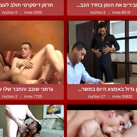
ירים את הזמן בחדר הכב...
חרמן דיסקרטי חולב לעצמו
8019 צפיות
|
2 המלצות
5350 צפיות
|
0 המלצות
ן גדול באמצע היום במשר...
גרמני שובב והחבר שלו עו
30822 צפיות
|
27 המלצות
7725 צפיות
|
2 המלצות