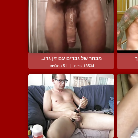
ך
מבחר של גברים עם זין גדו...
18534 צפיות
|
51 המלצות