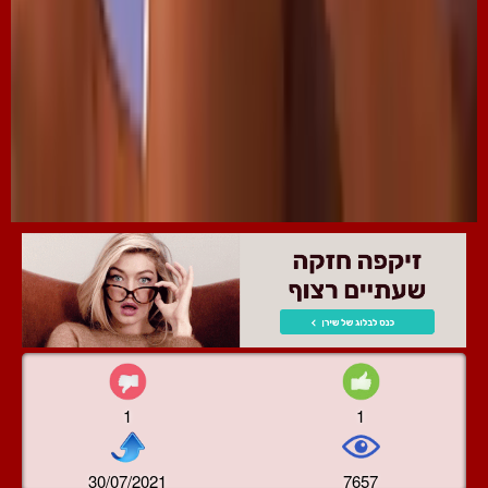
1
1
30/07/2021
7657