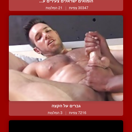
הומואים ישראלים צעירים ע...
30347 צפיות
|
21 המלצות
גברים על הקצה
7216 צפיות
|
3 המלצות