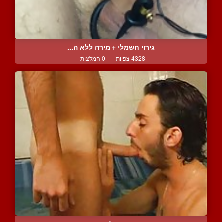
גירוי חשמלי + מירה ללא ה...
4328 צפיות
|
0 המלצות