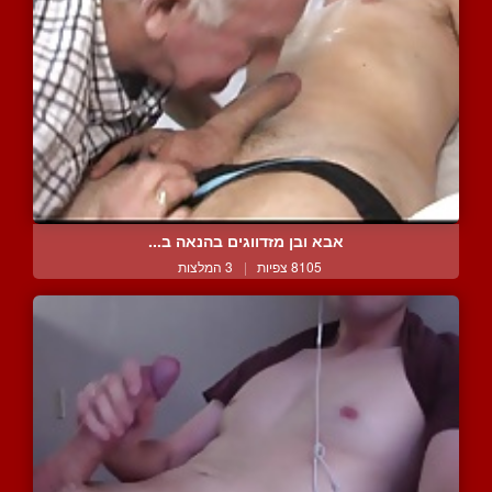
אבא ובן מזדווגים בהנאה ב...
8105 צפיות
|
3 המלצות