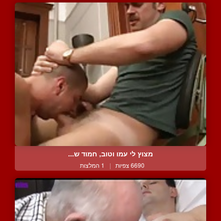
מצוץ לי עמו וטוב, חמוד ש...
6690 צפיות
|
1 המלצות