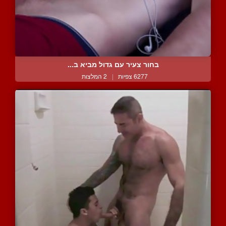
בחור צעיר עם גדול מביא ב...
6277 צפיות
|
2 המלצות