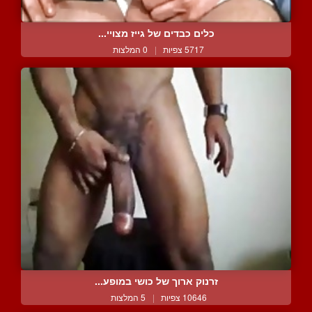
כלים כבדים של גייז מצויי...
5717 צפיות
|
0 המלצות
זרנוק ארוך של כושי במופע...
10646 צפיות
|
5 המלצות