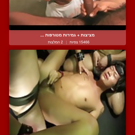
מציצות + גמירות מטורפות ...
15466 צפיות
|
2 המלצות