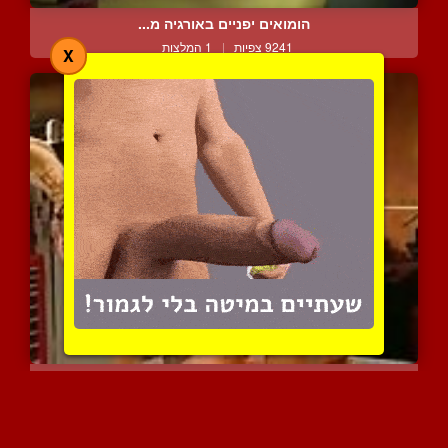
הומואים יפניים באורגיה מ...
9241 צפיות
|
1 המלצות
X
קח הכל פנימה
5667 צפיות
|
1 המלצות