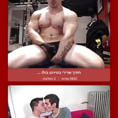
חתיך שרירי בטיזינג בולו ...
5832 צפיות
|
2 המלצות