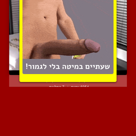
משחקי קשירות פטיש קינקיי...
6954 צפיות
|
7 המלצות