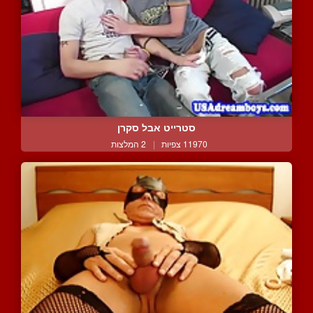
סטרייט אבל סקרן
11970 צפיות
|
2 המלצות