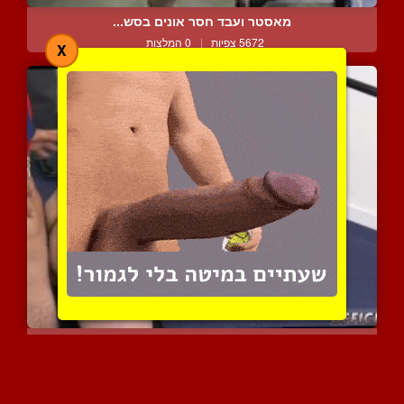
מאסטר ועבד חסר אונים בסש...
5672 צפיות
|
0 המלצות
X
סטרייט לוהט מקבל מאחורה ...
6529 צפיות
|
6 המלצות