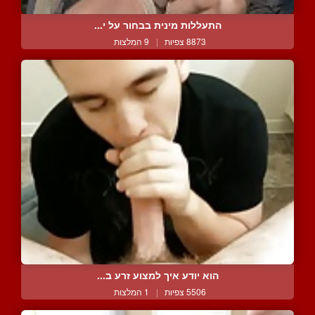
התעללות מינית בבחור על י...
8873 צפיות
|
9 המלצות
הוא יודע איך למצוע זרע ב...
5506 צפיות
|
1 המלצות