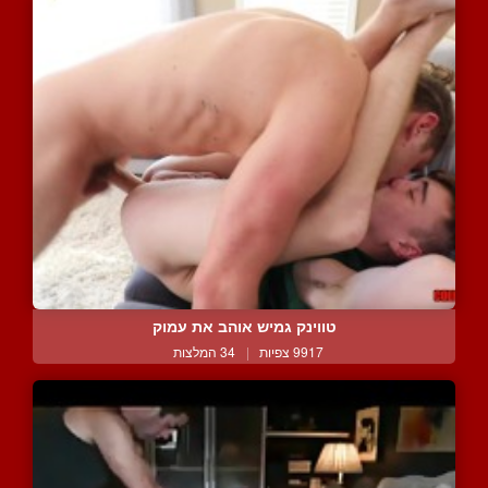
טווינק גמיש אוהב את עמוק
9917 צפיות
|
34 המלצות