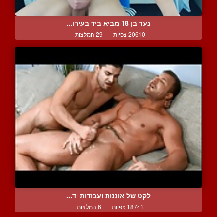
נער בן 18 מביא ביד בעירו...
20610 צפיות
|
29 המלצות
לקט של אוננות ועבודות יד...
18741 צפיות
|
6 המלצות