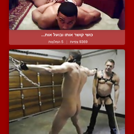
כושי קושר אותו ובועל אות...
9369 צפיות
|
5 המלצות