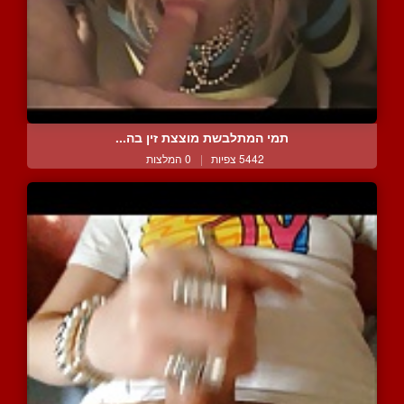
תמי המתלבשת מוצצת זין בה...
5442 צפיות
|
0 המלצות