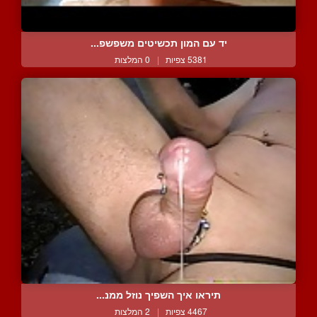
יד עם המון תכשיטים משפשפ...
5381 צפיות
|
0 המלצות
תיראו איך השפיך נוזל ממנ...
4467 צפיות
|
2 המלצות