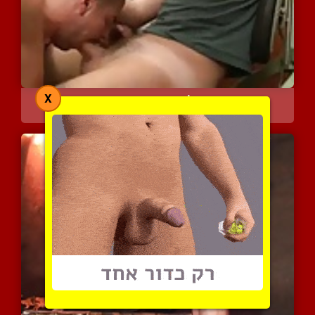
X
מצוץ לי עמו וטוב, חמוד ש...
6690 צפיות
|
1 המלצות