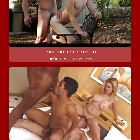
גבר שרירי ונפוח טוחן צעי...
17167 צפיות
|
15 המלצות