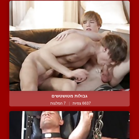
גבולות מטושטשים
6637 צפיות
|
7 המלצות