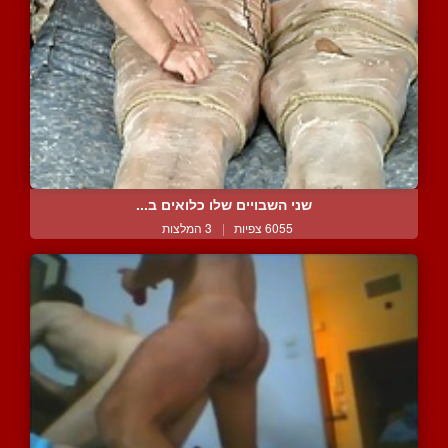
שני השבויים שלו כלואים ב...
6055 צפיות
|
3 המלצות