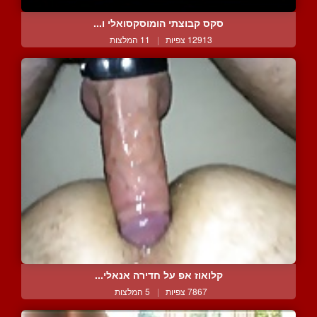
סקס קבוצתי הומוסקסואלי ו...
12913 צפיות
|
11 המלצות
קלואוז אפ על חדירה אנאלי...
7867 צפיות
|
5 המלצות