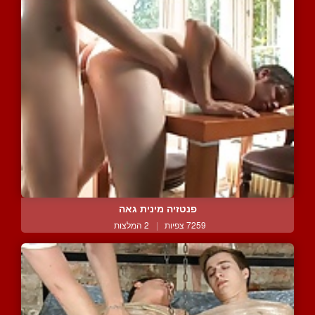
פנטזיה מינית גאה
7259 צפיות
|
2 המלצות