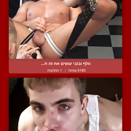
וולף ובובי עושים את זה ח...
6185 צפיות
|
1 המלצות