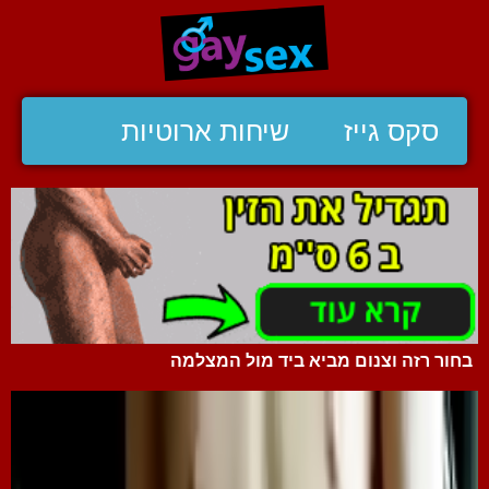
סקס גייז
שיחות ארוטיות
בחור רזה וצנום מביא ביד מול המצלמה