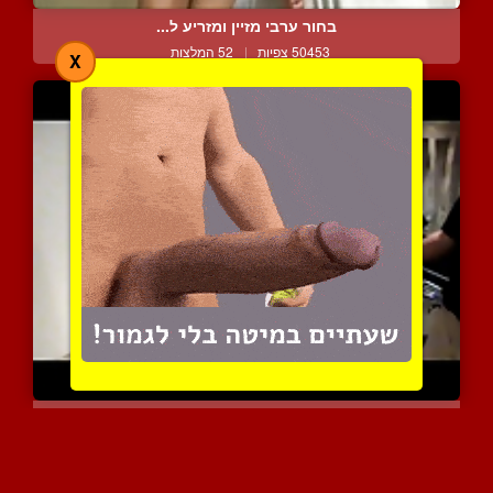
בחור ערבי מזיין ומזריע ל...
50453 צפיות
|
52 המלצות
X
מעניש את העבד שלו על מצי...
5352 צפיות
|
2 המלצות