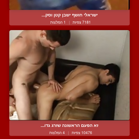
ישראלי חושף ישבן קטן וסק...
7181 צפיות
|
1 המלצות
זא הפעם הראשונה שזרג גדו...
10476 צפיות
|
4 המלצות