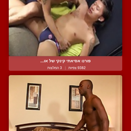
פורנו אסיאתי קינקי של או...
9382 צפיות
|
3 המלצות