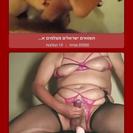
הומואים ישראלים מצלמים א...
25020 צפיות
|
10 המלצות