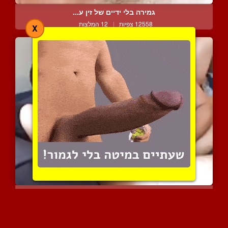
גמירה בלי ידיים של זין ע...
12558 צפיות
|
12 המלצות
X
רכיבה פרועה על בולבול גד...
8527 צפיות
|
1 המלצות