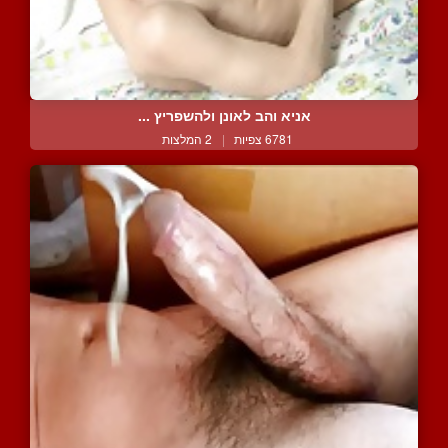
אניא והב לאונן ולהשפריץ ...
6781 צפיות
|
2 המלצות