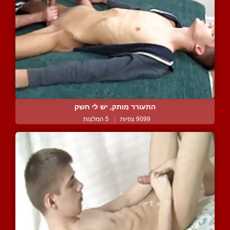
התעורר מותק, יש לי חשק
9099 צפיות
|
5 המלצות