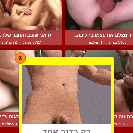
ר מצלם את עצמו בחליבה...
גרמני שובב והחבר שלו עו
5303 צפיות
|
1 המלצות
7727 צפיות
|
2 המלצות
X
מוטה ממין זכר חולה בול...
הביצים האלה מלאות עד אפ
12737 צפיות
|
19 המלצות
4792 צפיות
|
3 המלצות