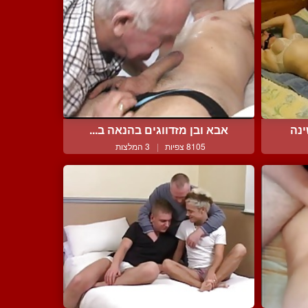
נה
אבא ובן מזדווגים בהנאה ב...
8105 צפיות
|
3 המלצות