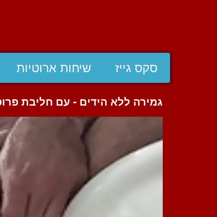
סקס גייז
שיחות ארוטיות
גמירה ללא הידים - עם חליבת פר